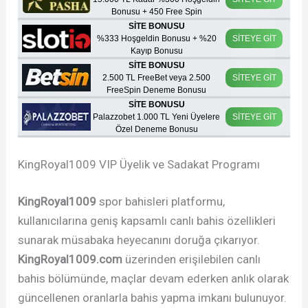
Bonusu + 450 Free Spin
SİTE BONUSU
%333 Hoşgeldin Bonusu + %20
SİTEYE GİT
Kayıp Bonusu
SİTE BONUSU
2.500 TL FreeBet veya 2.500
SİTEYE GİT
FreeSpin Deneme Bonusu
SİTE BONUSU
Palazzobet 1.000 TL Yeni Üyelere
SİTEYE GİT
Özel Deneme Bonusu
KingRoyal1009 VIP Üyelik ve Sadakat Programı
KingRoyal1009
spor bahisleri platformu,
kullanıcılarına geniş kapsamlı canlı bahis özellikleri
sunarak müsabaka heyecanını doruğa çıkarıyor.
KingRoyal1009.com
üzerinden erişilebilen canlı
bahis bölümünde, maçlar devam ederken anlık olarak
güncellenen oranlarla bahis yapma imkanı bulunuyor.