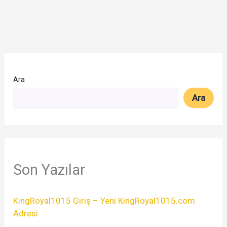
Ara
Ara
Son Yazılar
KingRoyal1015 Giriş – Yeni KingRoyal1015.com
Adresi