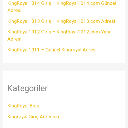
KingRoyal1014 Giriş – KingRoyal1014.com Güncel
Adresi
KingRoyal1013 Giriş – KingRoyal1013.com Adresi
KingRoyal1012 Giriş – KingRoyal1012.com Yeni
Adresi
KingRoyal1011 – Güncel Kingroyal Adresi
Kategoriler
KingRoyal Blog
Kingroyal Giriş Adresleri