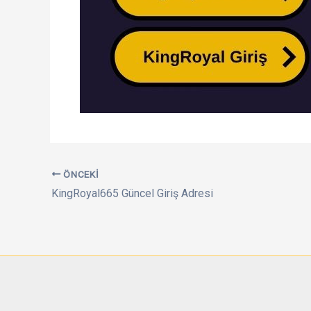
ÖNCEKI
KingRoyal665 Güncel Giriş Adresi