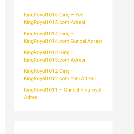
KingRoyal1015 Giriş – Yeni
KingRoyal1015.com Adresi
KingRoyal1014 Giriş –
KingRoyal1014.com Güncel Adresi
KingRoyal1013 Giriş –
KingRoyal1013.com Adresi
KingRoyal1012 Giriş –
KingRoyal1012.com Yeni Adresi
KingRoyal1011 – Güncel Kingroyal
Adresi