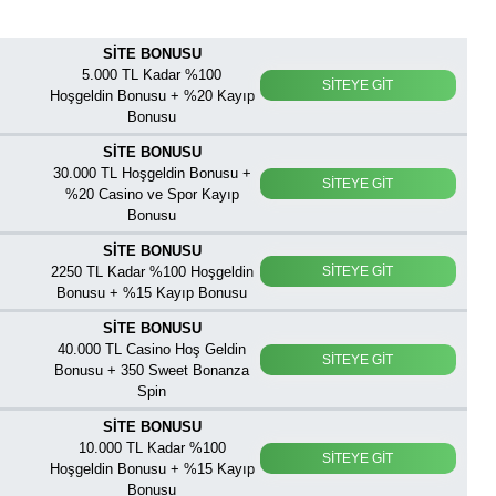
SİTE BONUSU
5.000 TL Kadar %100
SİTEYE GİT
Hoşgeldin Bonusu + %20 Kayıp
Bonusu
SİTE BONUSU
30.000 TL Hoşgeldin Bonusu +
SİTEYE GİT
%20 Casino ve Spor Kayıp
Bonusu
SİTE BONUSU
2250 TL Kadar %100 Hoşgeldin
SİTEYE GİT
Bonusu + %15 Kayıp Bonusu
SİTE BONUSU
40.000 TL Casino Hoş Geldin
SİTEYE GİT
Bonusu + 350 Sweet Bonanza
Spin
SİTE BONUSU
10.000 TL Kadar %100
SİTEYE GİT
Hoşgeldin Bonusu + %15 Kayıp
Bonusu