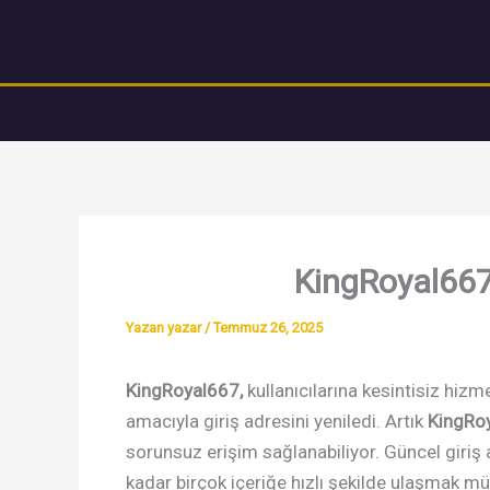
İçeriğe
atla
KingRoyal667
Yazan
yazar
/
Temmuz 26, 2025
KingRoyal667,
kullanıcılarına kesintisiz hiz
amacıyla giriş adresini yeniledi. Artık
KingRo
sorunsuz erişim sağlanabiliyor. Güncel giriş
kadar birçok içeriğe hızlı şekilde ulaşmak m