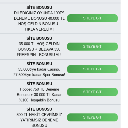
SİTE BONUSU
DİLEDİĞİNİZ OYUNDA 100FS
DENEME BONUSU 40.000 TL
SİTEYE GİT
HOŞ GELDİN BONUSU -
TIKLA VERELİM!
SİTE BONUSU
35.000 TL HOŞ GELDİN
SİTEYE GİT
BONUSU + BEDAVA 350
FREESPIN - BONUSU AL!
SİTE BONUSU
55.000₺'ye kadar Casino,
SİTEYE GİT
27.500₺'ye kadar Spor Bonusu!
SİTE BONUSU
Tipobet 750 TL Deneme
SİTEYE GİT
Bonusu + 30.000 TL Kadar
%100 Hoşgeldin Bonusu
SİTE BONUSU
800 TL NAKİT ÇEVRİMSİZ
SİTEYE GİT
YATIRIMSIZ DENEME
BONUSU