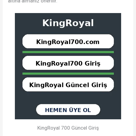
altına almanız önerilir.
KingRoyal 700 Güncel Giriş