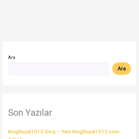
Ara
Ara
Son Yazılar
KingRoyal1015 Giriş – Yeni KingRoyal1015.com