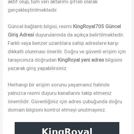
aktif olup, tüm veri aktarımı şifreli olarak
gerçekleştirilmektedir.
Güncel bağlantı bilgisi, resmi
KingRoyal705 Güncel
Giriş Adresi
duyurularında da açıkça belirtilmektedir.
Farklı veya benzer uzantılara sahip adreslere karşı
dikkatli olunması önerilir. Doğru ve güvenli erişim için
tarayıcınıza doğrudan
KingRoyal yeni adres
bilgisini
yazarak giriş yapabilirsiniz.
Herhangi bir erişim sorunu yaşamanız halinde
yalnızca resmi duyuru kanallarını takip etmeniz
önemlidir. Güvenliğiniz için adres çubuğunda doğru
domain bilgisini kontrol etmeyi unutmayınız.