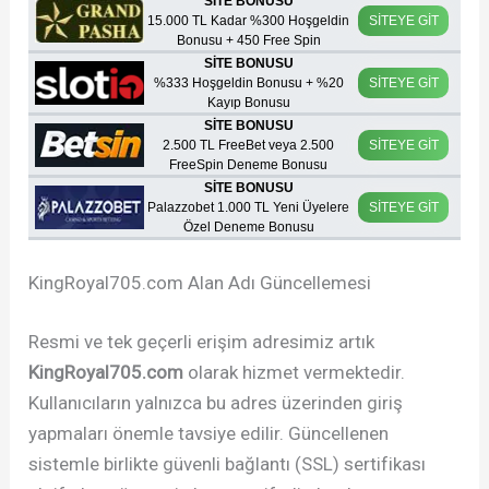
SİTE BONUSU
15.000 TL Kadar %300 Hoşgeldin
SİTEYE GİT
Bonusu + 450 Free Spin
SİTE BONUSU
%333 Hoşgeldin Bonusu + %20
SİTEYE GİT
Kayıp Bonusu
SİTE BONUSU
2.500 TL FreeBet veya 2.500
SİTEYE GİT
FreeSpin Deneme Bonusu
SİTE BONUSU
Palazzobet 1.000 TL Yeni Üyelere
SİTEYE GİT
Özel Deneme Bonusu
KingRoyal705.com Alan Adı Güncellemesi
Resmi ve tek geçerli erişim adresimiz artık
KingRoyal705.com
olarak hizmet vermektedir.
Kullanıcıların yalnızca bu adres üzerinden giriş
yapmaları önemle tavsiye edilir. Güncellenen
sistemle birlikte güvenli bağlantı (SSL) sertifikası