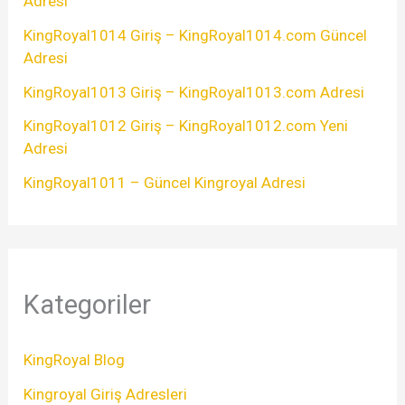
Adresi
KingRoyal1014 Giriş – KingRoyal1014.com Güncel
Adresi
KingRoyal1013 Giriş – KingRoyal1013.com Adresi
KingRoyal1012 Giriş – KingRoyal1012.com Yeni
Adresi
KingRoyal1011 – Güncel Kingroyal Adresi
Kategoriler
KingRoyal Blog
Kingroyal Giriş Adresleri