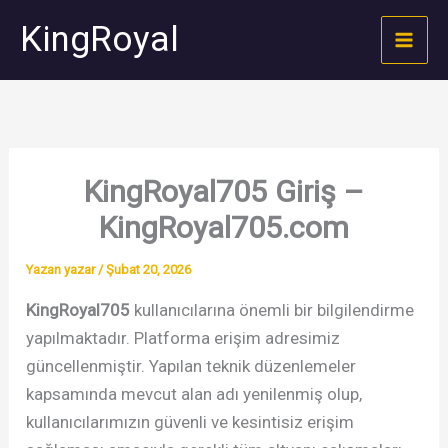
İçeriğe
KingRoyal
atla
KingRoyal705 Giriş –
KingRoyal705.com
Yazan
yazar
/
Şubat 20, 2026
KingRoyal705
kullanıcılarına önemli bir bilgilendirme
yapılmaktadır. Platforma erişim adresimiz
güncellenmiştir. Yapılan teknik düzenlemeler
kapsamında mevcut alan adı yenilenmiş olup,
kullanıcılarımızın güvenli ve kesintisiz erişim