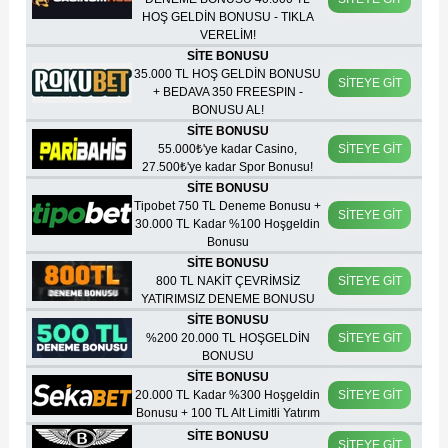
HOŞ GELDİN BONUSU - TIKLA
VERELİM!
SİTE BONUSU
35.000 TL HOŞ GELDİN BONUSU
SİTEYE GİT
+ BEDAVA 350 FREESPIN -
BONUSU AL!
SİTE BONUSU
55.000₺'ye kadar Casino,
SİTEYE GİT
27.500₺'ye kadar Spor Bonusu!
SİTE BONUSU
Tipobet 750 TL Deneme Bonusu +
SİTEYE GİT
30.000 TL Kadar %100 Hoşgeldin
Bonusu
SİTE BONUSU
800 TL NAKİT ÇEVRİMSİZ
SİTEYE GİT
YATIRIMSIZ DENEME BONUSU
SİTE BONUSU
%200 20.000 TL HOŞGELDİN
SİTEYE GİT
BONUSU
SİTE BONUSU
20.000 TL Kadar %300 Hoşgeldin
SİTEYE GİT
Bonusu + 100 TL Alt Limitli Yatırım
SİTE BONUSU
SİTEYE GİT