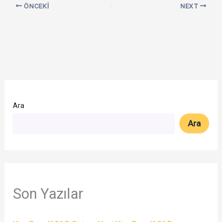
ÖNCEKI
NEXT
Ara
Ara
Son Yazılar