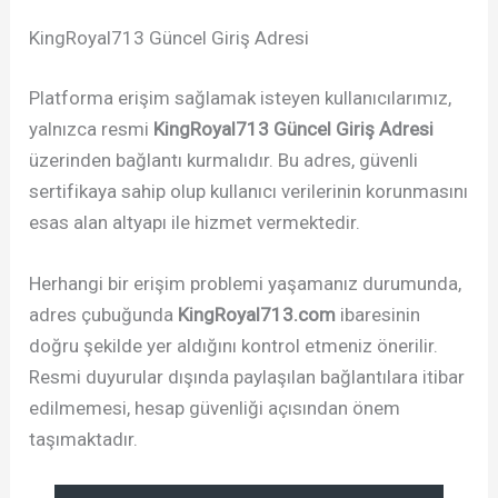
KingRoyal713 Güncel Giriş Adresi
Platforma erişim sağlamak isteyen kullanıcılarımız,
yalnızca resmi
KingRoyal713 Güncel Giriş Adresi
üzerinden bağlantı kurmalıdır. Bu adres, güvenli
sertifikaya sahip olup kullanıcı verilerinin korunmasını
esas alan altyapı ile hizmet vermektedir.
Herhangi bir erişim problemi yaşamanız durumunda,
adres çubuğunda
KingRoyal713.com
ibaresinin
doğru şekilde yer aldığını kontrol etmeniz önerilir.
Resmi duyurular dışında paylaşılan bağlantılara itibar
edilmemesi, hesap güvenliği açısından önem
taşımaktadır.