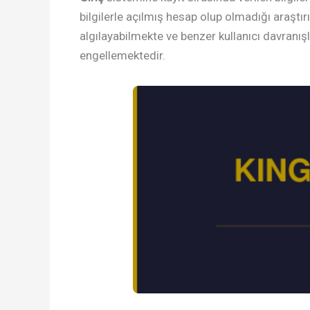
bilgilerle açılmış hesap olup olmadığı araştır
algılayabilmekte ve benzer kullanıcı davranışl
engellemektedir.