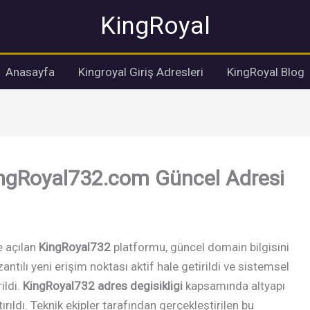
KingRoyal
Anasayfa
Kingroyal Giriş Adresleri
KingRoyal Blog
ingRoyal732.com Güncel Adresi
 açılan
KingRoyal732
platformu, güncel domain bilgisini
antılı yeni erişim noktası aktif hale getirildi ve sistemsel
ildi.
KingRoyal732 adres degisikligi
kapsamında altyapı
ırıldı. Teknik ekipler tarafından gerçekleştirilen bu