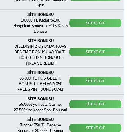
Spin
SİTE BONUSU
10.000 TL Kadar %100
SİTEYE GİT
Hoşgeldin Bonusu + %15 Kayıp
Bonusu
SİTE BONUSU
DİLEDİĞİNİZ OYUNDA 100FS
DENEME BONUSU 40.000 TL
SİTEYE GİT
HOŞ GELDİN BONUSU -
TIKLA VERELİM!
SİTE BONUSU
35.000 TL HOŞ GELDİN
SİTEYE GİT
BONUSU + BEDAVA 350
FREESPIN - BONUSU AL!
SİTE BONUSU
55.000₺'ye kadar Casino,
SİTEYE GİT
27.500₺'ye kadar Spor Bonusu!
SİTE BONUSU
Tipobet 750 TL Deneme
SİTEYE GİT
Bonusu + 30.000 TL Kadar