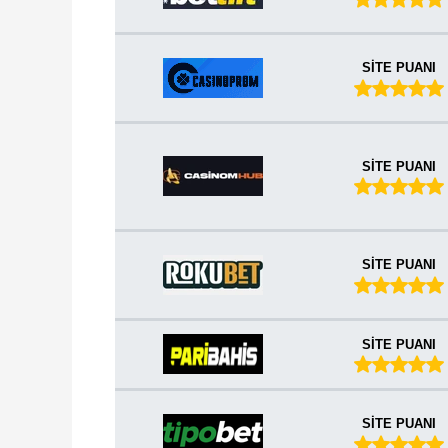
SİTE PUANI
SİTE PUANI
SİTE PUANI
SİTE PUANI
SİTE PUANI