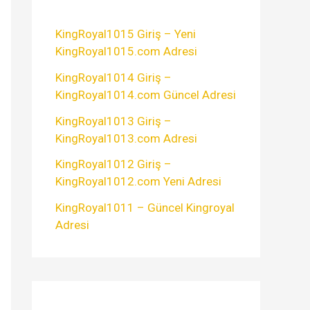
KingRoyal1015 Giriş – Yeni
KingRoyal1015.com Adresi
KingRoyal1014 Giriş –
KingRoyal1014.com Güncel Adresi
KingRoyal1013 Giriş –
KingRoyal1013.com Adresi
KingRoyal1012 Giriş –
KingRoyal1012.com Yeni Adresi
KingRoyal1011 – Güncel Kingroyal
Adresi