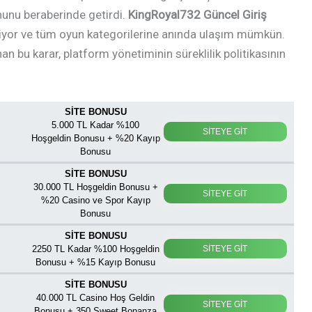
unu beraberinde getirdi.
KingRoyal732 Güncel Giriş
liyor ve tüm oyun kategorilerine anında ulaşım mümkün.
an bu karar, platform yönetiminin süreklilik politikasının
SİTE BONUSU
5.000 TL Kadar %100
SİTEYE GİT
Hoşgeldin Bonusu + %20 Kayıp
Bonusu
SİTE BONUSU
30.000 TL Hoşgeldin Bonusu +
SİTEYE GİT
%20 Casino ve Spor Kayıp
Bonusu
SİTE BONUSU
2250 TL Kadar %100 Hoşgeldin
SİTEYE GİT
Bonusu + %15 Kayıp Bonusu
SİTE BONUSU
40.000 TL Casino Hoş Geldin
SİTEYE GİT
Bonusu + 350 Sweet Bonanza