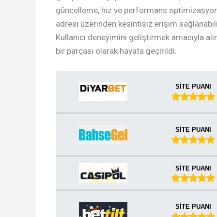
güncelleme, hız ve performans optimizasyon
adresi üzerinden kesintisiz erişim sağlanabi
Kullanıcı deneyimini geliştirmek amacıyla alın
bir parçası olarak hayata geçirildi.
SİTE PUANI
SİTE PUANI
SİTE PUANI
SİTE PUANI