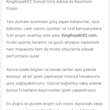
KingRoyal692 Güncel Giriş Adresi ile Kesintisiz
Erişim
Yeni domain üzerinden giriş yapan kullanıcılar; spor
bahisleri, canlı casino oyunları ve özel kampanyalara
hızlı erişim avantajı elde eder.
KingRoyal692.com
,
mobil uyumlu tasarımı ve güçlü altyapısı sayesinde
hem masaüstü hem de mobil cihazlarda yüksek
performans sunar.
Ayrıca üyelik bilgileri ve hesap verileri aynı şekilde
korunur; ek bir işlem yapmadan mevcut hesabınızla
giriş sağlayabilirsiniz. Güncel bağlantıyı takip ederek
bonus fırsatlarını kaçırmadan işlem yapabilirsiniz.
En doğru ve güvenli erişim için resmi duyuruları takip