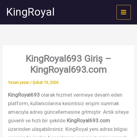
İçeriğe
KingRoyal
atla
KingRoyal693 Giriş –
KingRoyal693.com
Yazan
yazar
/
Şubat 13, 2026
KingRoyal693
olarak hizmet vermeye devam eden
platform, kullanıcılarına kesintisiz erişim sunmak
amacıyla adres güncellemesine gitmiştir. Artık siteye
güvenli ve hızlı bir şekilde
KingRoyal693.com
üzerinden ulaşabilirsiniz. KingRoyal yeni adres bilgisi