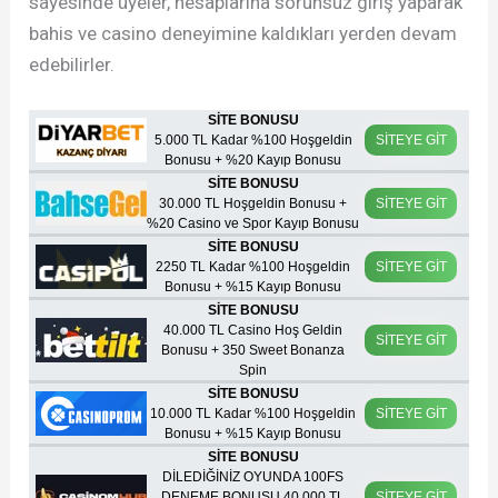
sayesinde üyeler, hesaplarına sorunsuz giriş yaparak
bahis ve casino deneyimine kaldıkları yerden devam
edebilirler.
SİTE BONUSU
5.000 TL Kadar %100 Hoşgeldin
SİTEYE GİT
Bonusu + %20 Kayıp Bonusu
SİTE BONUSU
30.000 TL Hoşgeldin Bonusu +
SİTEYE GİT
%20 Casino ve Spor Kayıp Bonusu
SİTE BONUSU
2250 TL Kadar %100 Hoşgeldin
SİTEYE GİT
Bonusu + %15 Kayıp Bonusu
SİTE BONUSU
40.000 TL Casino Hoş Geldin
SİTEYE GİT
Bonusu + 350 Sweet Bonanza
Spin
SİTE BONUSU
10.000 TL Kadar %100 Hoşgeldin
SİTEYE GİT
Bonusu + %15 Kayıp Bonusu
SİTE BONUSU
DİLEDİĞİNİZ OYUNDA 100FS
DENEME BONUSU 40.000 TL
SİTEYE GİT